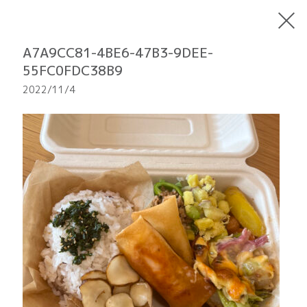
A7A9CC81-4BE6-47B3-9DEE-
55FC0FDC38B9
2022/11/4